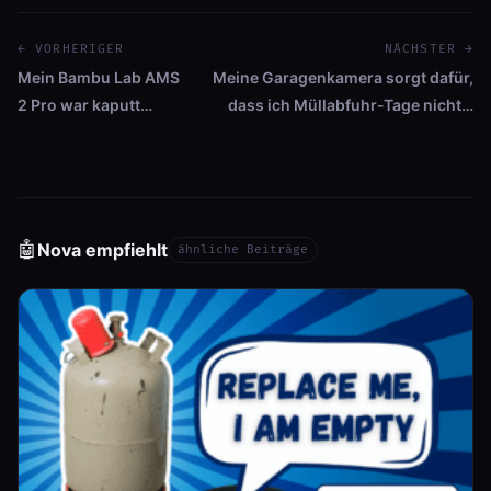
← VORHERIGER
NÄCHSTER →
Mein Bambu Lab AMS
Meine Garagenkamera sorgt dafür,
2 Pro war kaputt…
dass ich Müllabfuhr-Tage nicht…
🤖
Nova empfiehlt
ähnliche Beiträge