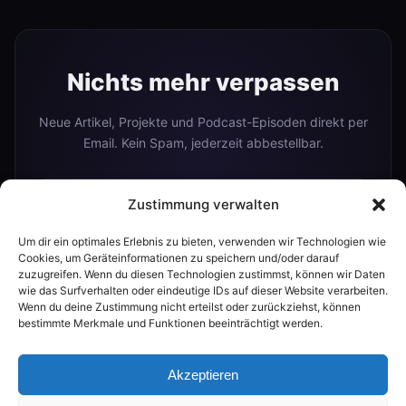
Nichts mehr verpassen
Neue Artikel, Projekte und Podcast-Episoden direkt per
Email. Kein Spam, jederzeit abbestellbar.
Zustimmung verwalten
Abonnieren
Um dir ein optimales Erlebnis zu bieten, verwenden wir Technologien wie
Cookies, um Geräteinformationen zu speichern und/oder darauf
zuzugreifen. Wenn du diesen Technologien zustimmst, können wir Daten
wie das Surfverhalten oder eindeutige IDs auf dieser Website verarbeiten.
Oder folge mir auf:
Wenn du deine Zustimmung nicht erteilst oder zurückziehst, können
bestimmte Merkmale und Funktionen beeinträchtigt werden.
Podcast
YouTube
Akzeptieren