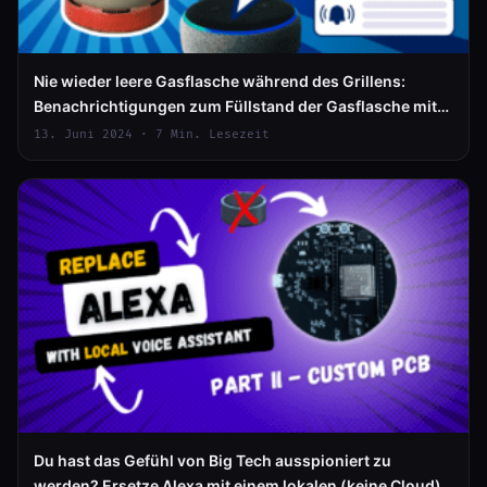
Nie wieder leere Gasflasche während des Grillens:
Benachrichtigungen zum Füllstand der Gasflasche mit
Home Assistant und ESPHome
13. Juni 2024 · 7 Min. Lesezeit
Du hast das Gefühl von Big Tech ausspioniert zu
werden? Ersetze Alexa mit einem lokalen (keine Cloud)