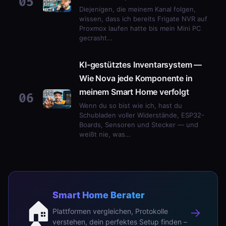
05
Diejenigen, die meinem Kanal folgen,
wissen, dass ich bereits Frigate NVR auf
Proxmox laufen hatte bis mein Mini PC
gecrasht…
KI-gestütztes Inventarsystem —
Wie Nova jede Komponente in
meinem Smart Home verfolgt
06
Wenn du so bist wie ich, hast du
Schubladen voller Widerstände, ESP32-
Boards, Sensoren und Stecker — und
weißt nie, was…
Smart Home Berater
🏠
→
Plattformen vergleichen, Protokolle
verstehen, dein perfektes Setup finden –