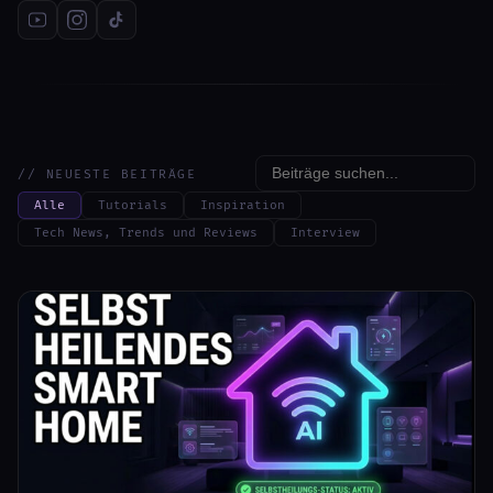
// NEUESTE BEITRÄGE
Alle
Tutorials
Inspiration
Tech News, Trends und Reviews
Interview