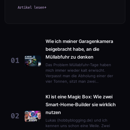
Artikel lesen
→
Wie ich meiner Garagenkamera
beigebracht habe, an die
Müllabfuhr zu denken
01
Das Problem Müllabfuhr-Tage haben
mich immer wieder kalt erwischt.
Verpasst man die Abholung einer der
vier Tonnen, sitzt man zwei…
KI ist eine Magic Box: Wie zwei
Smart-Home-Builder sie wirklich
nutzen
02
Lukas (hobbyblogging.de) und ich
kennen uns schon eine Weile. Zwei