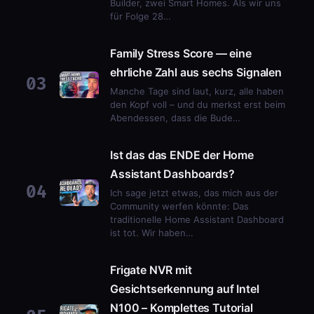
Builder, zwei Smart Homes. Als wir uns
für Folge 28…
Family Stress Score — eine
ehrliche Zahl aus sechs Signalen
03
Manche Tage sind laut, kurz, alle haben
den Kopf voll – und du merkst erst beim
Abendessen, dass die Bude…
Ist das das ENDE der Home
Assistant Dashboards?
04
Ich sage jetzt etwas, das mich aus der
Community werfen könnte: Das
traditionelle Home Assistant Dashboard
ist tot. Wir haben…
Frigate NVR mit
Gesichtserkennung auf Intel
N100 – Komplettes Tutorial