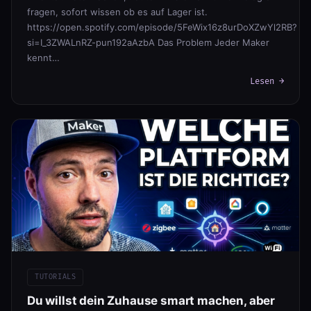
fragen, sofort wissen ob es auf Lager ist.
https://open.spotify.com/episode/5FeWix16z8urDoXZwYl2RB?
si=I_3ZWALnRZ-pun192aAzbA Das Problem Jeder Maker
kennt…
Lesen →
TUTORIALS
Du willst dein Zuhause smart machen, aber