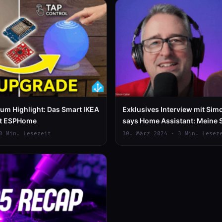
um Highlight: Das Smart IKEA
Exklusives Interview mit Si
it ESPHome
says Home Assistant: Meine
Journey
0 Min. Lesezeit
30. März 2024 · 3 Min. Lesez