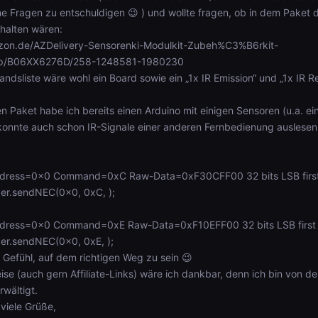
 Fragen zu entschuldigen 😉 ) und wollte fragen, ob in dem Paket d
halten wären:
zon.de/AZDelivery-Sensorenki-Modulkit-Zubeh%C3%B6rkit-
/dp/B06XX6276D/258-1248581-1980230
andsliste wäre wohl ein Board sowie ein „1x IR Emission“ und „1x IR R
 Paket habe ich bereits einen Arduino mit einigen Sensoren (u.a. ei
onnte auch schon IR-Signale einer anderen Fernbedienung auslesen
dress=0x0 Command=0xC Raw-Data=0xF30CFF00 32 bits LSB firs
der.sendNEC(0x0, 0xC, );
dress=0x0 Command=0xE Raw-Data=0xF10EFF00 32 bits LSB first
der.sendNEC(0x0, 0xE, );
 Gefühl, auf dem richtigen Weg zu sein 😉
ise (auch gern Affiliate-Links) wäre ich dankbar, denn ich bin von de
wältigt.
viele Grüße,