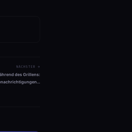
NÄCHSTER →
ährend des Grillens:
enachrichtigungen…