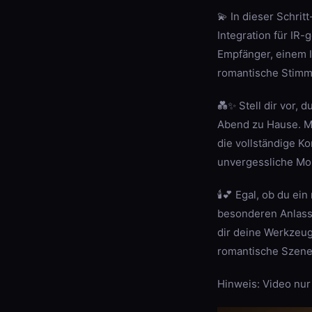
💫 In dieser Schrit
Integration für IR
Empfänger, einem I
romantische Stimm
💑✨ Stell dir vor,
Abend zu Hause. Mi
die vollständige Ko
unvergessliche Mo
🕯️💕 Egal, ob du 
besonderen Anlass 
dir deine Werkzeug
romantische Szene n
Hinweis: Video nur
„Elevate