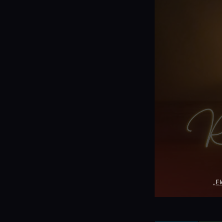
Your
Home
Lighting:
ESPHome
&
Home
Assistant
for
LED
Candle
Control“
von
YouTube
anzeigen
„E