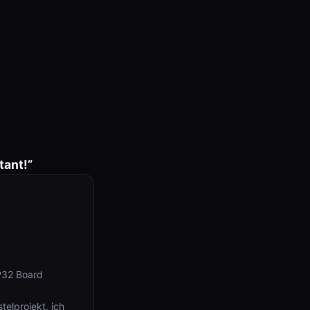
tant!”
SP32 Board
elprojekt, ich