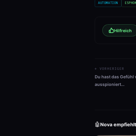
AUTOMATION
ESPHO
Hilfreich
← VORHERIGER
Du hast das Gefühl 
ausspioniert…
🤖
Nova empfiehl