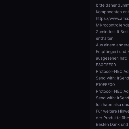
bitte daher dumme
Komponenten ent
https://www.ama
Mikrocontroller
Zumindest lt Best
enthalten.
Aus einem anderen
Empfänger) und k
ausgesehen hat:
F30CFF00
Protocol=NEC Ad
Send with: IrSen
F10EFF00
Protocol=NEC Ad
Send with: IrSen
Ich habe also das
Für weitere Hinwe
der Produkte über
Besten Dank und 