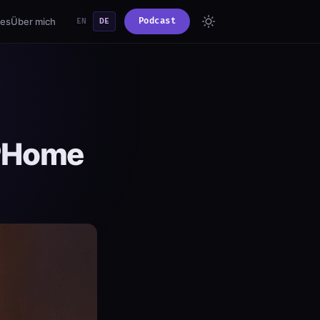
ies
Über mich
Podcast
EN
DE
SPHome