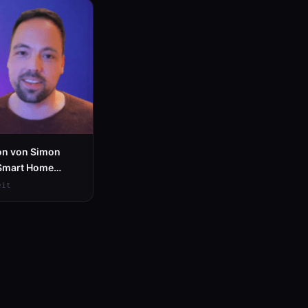
mon von Simon
 Smart Home
eit