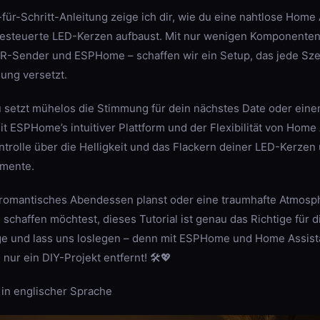
t-für-Schritt-Anleitung zeige ich dir, wie du eine nahtlose Home
-gesteuerte LED-Kerzen aufbaust. Mit nur wenigen Komponenten
R-Sender und ESPHome – schaffen wir ein Setup, das jede Szen
ung versetzt.
 du setzt mühelos die Stimmung für dein nächstes Date oder ein
t ESPHome’s intuitiver Plattform und der Flexibilität von Home 
ntrolle über die Helligkeit und das Flackern deiner LED-Kerzen 
mente.
ein romantisches Abendessen planst oder eine traumhafte Atmosp
schaffen möchtest, dieses Tutorial ist genau das Richtige für d
e und lass uns loslegen – denn mit ESPHome und Home Assistan
ur ein DIY-Projekt entfernt! 🛠️💖
 in englischer Sprache