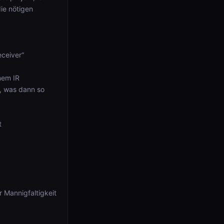
ie nötigen
eceiver“
nem IR
, was dann so
t
r Mannigfaltigkeit