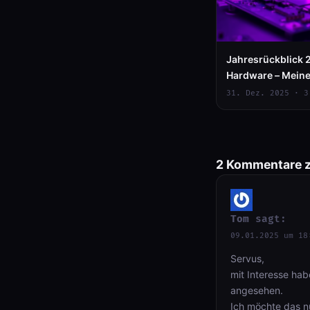
Jahresrückblick 2
Hardware – Mein
Upgrades
31. Dez. 2025 · 3
2 Kommentare z
Tom
sagt:
09.01.2025 um 18
Servus,
mit Interesse ha
angesehen.
Ich möchte das n