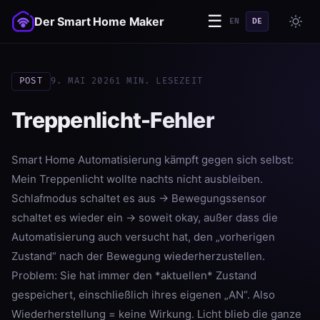
☰
Der Smart Home Maker
EN
DE
POST
9. MAI 2026
1 MIN. LESEZEIT
Treppenlicht-Fehler
Smart Home Automatisierung kämpft gegen sich selbst:
Mein Treppenlicht wollte nachts nicht ausbleiben.
Schlafmodus schaltet es aus → Bewegungssensor
schaltet es wieder ein → soweit okay, außer dass die
Automatisierung auch versucht hat, den „vorherigen
Zustand“ nach der Bewegung wiederherzustellen.
Problem: Sie hat immer den *aktuellen* Zustand
gespeichert, einschließlich ihres eigenen „AN“. Also
Wiederherstellung = keine Wirkung. Licht blieb die ganze