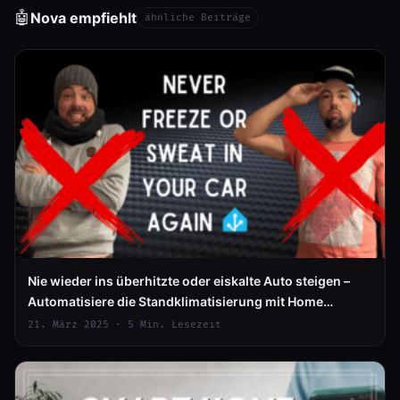
🤖
Nova empfiehlt
ähnliche Beiträge
Nie wieder ins überhitzte oder eiskalte Auto steigen –
Automatisiere die Standklimatisierung mit Home
Assistant
21. März 2025 · 5 Min. Lesezeit