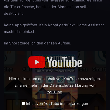
vor dem Tor geht das Warmwasser auf Volllast. Wenn ich
die Tür aufmache, hat sich der Alarm schon selbst
deaktiviert.
Keine App geöffnet. Kein Knopf gedrückt. Home Assistant
macht das einfach.
Im Short zeige ich den ganzen Aufbau.
„Setting
up
my
house
for
the
perfect
Hier klicken, um den Inhalt von YouTube anzuzeigen.
return
#HomeAssistant
Erfahre mehr in der
Datenschutzerklärung von
#SmartHome“
von
YouTube
.
YouTube
anzeigen
Inhalt von YouTube immer anzeigen