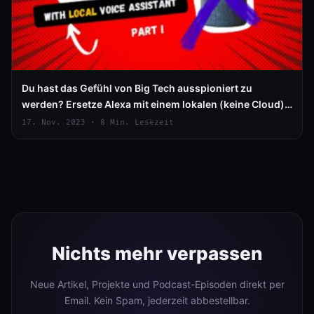
Du hast das Gefühl von Big Tech ausspioniert zu
werden? Ersetze Alexa mit einem lokalen (keine Cloud)
Sprachassistenten (Teil I Prototyp)
17. Nov. 2023 · 8 Min. Lesezeit
Nichts mehr verpassen
Neue Artikel, Projekte und Podcast-Episoden direkt per
Email. Kein Spam, jederzeit abbestellbar.