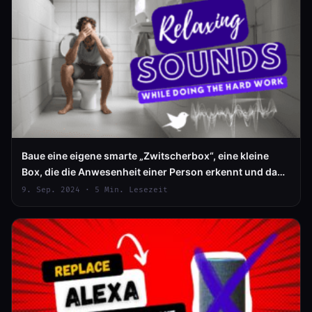
Baue eine eigene smarte „Zwitscherbox“, eine kleine
Box, die die Anwesenheit einer Person erkennt und dann
beruhigendes Vogelgezwitscher (oder andere Sounds)
9. Sep. 2024 · 5 Min. Lesezeit
abspielt.