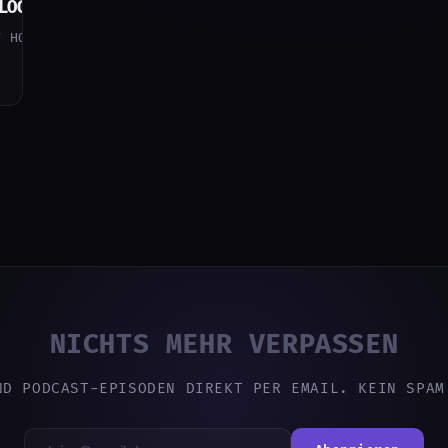
LOGIEN IM GARTEN
 HOME IN DEN GARTEN EIN. ENTDECKE, WIE SMARTE TECHNO
NICHTS MEHR VERPASSEN
ND PODCAST-EPISODEN DIREKT PER EMAIL. KEIN SPAM