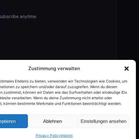
subscribe anytime.
Zustimmung verwalten
optimales Erlebnis zu bieten, verwenden wir Technologien wie Cookies, um
mationen zu speichern und/oder darauf zuzugreifen. Wenn du diesen
n zustimmst, können wir Daten wie das Surfverhalten oder eindeutige IDs
ebsite verarbeiten. Wenn du deine Zustimmung nicht erteilst oder
t, können bestimmte Merkmale und Funktionen beeinträchtigt werden.
eptieren
Ablehnen
Einstellungen ansehen
💬
S
|
FAQ
PROMPTS
BUILDER
AI GUIDE
|
PRIVACY
IMPRINT
Privacy Policy
Imprint