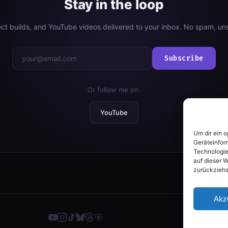
Stay in the loop
ject builds, and YouTube videos delivered to your inbox. No spam, un
Subscribe
Or follow me on:
YouTube
Um dir ein 
Geräteinfor
Technologie
auf dieser W
zurückziehs
Akz
RS