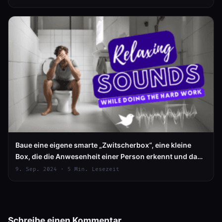
Baue eine eigene smarte „Zwitscherbox“, eine kleine
Box, die die Anwesenheit einer Person erkennt und dann
beruhigendes Vogelgezwitscher (oder andere Sounds)
9. Sep. 2024 · 5 Min. Lesezeit
abspielt.
Schreibe einen Kommentar