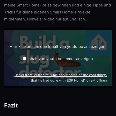
meine Smart Home-Reise gewinnen und einige Tipps und
Tricks für deine eigenen Smart Home-Projekte
mitnehmen. Hinweis: Video nur auf Englisch.
„Daniel
from
Munich
tells
me
Hier klicken, um den Inhalt von youtu.be anzuzeigen.
about
some
of
Inhalt von youtu.be immer anzeigen
the
cool
things
that
„Daniel from Munich tells me about some of the cool things
he
had
that he had done with ESP Home!“ direkt öffnen
done
with
ESP
Home!“
von
youtu.be
Fazit
anzeigen