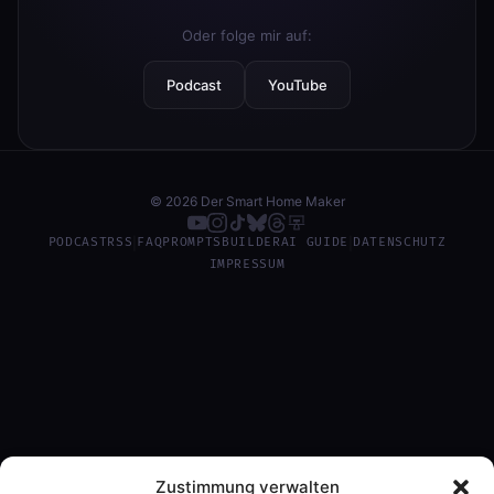
Oder folge mir auf:
Podcast
YouTube
© 2026 Der Smart Home Maker
PODCAST
RSS
|
FAQ
PROMPTS
BUILDER
AI GUIDE
|
DATENSCHUTZ
IMPRESSUM
Zustimmung verwalten