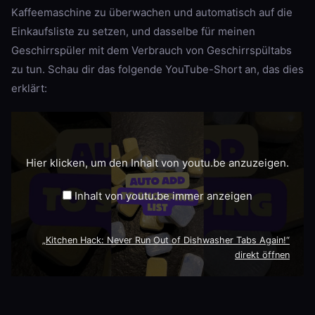
Kaffeemaschine zu überwachen und automatisch auf die
Einkaufsliste zu setzen, und dasselbe für meinen
Geschirrspüler mit dem Verbrauch von Geschirrspültabs
zu tun. Schau dir das folgende YouTube-Short an, das dies
erklärt:
„Kitchen
Hack:
Never
Run
Out
Hier klicken, um den Inhalt von youtu.be anzuzeigen.
of
Dishwasher
Tabs
Inhalt von youtu.be immer anzeigen
Again!“
von
youtu.be
anzeigen
„Kitchen Hack: Never Run Out of Dishwasher Tabs Again!“
direkt öffnen