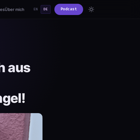
ies
Über mich
Podcast
EN
DE
h aus
ngel!