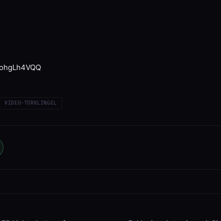
CrohgLh4VQQ
VIDEO-TÜRKLINGEL