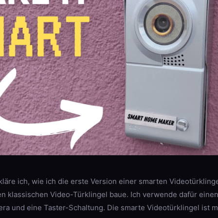
läre ich, wie ich die erste Version einer smarten Videotürkling
 klassischen Video-Türklingel baue. Ich verwende dafür einen
ra und eine Taster-Schaltung. Die smarte Videotürklingel ist m