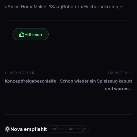
#SmartHomeMaker #SaugRoboter #Hochdruckreiniger
Hilfreich
← VORHERIGER
NÄCHSTER →
Konzeptfreigabeschleife
Schon wieder ein Spielzeug kaputt
— und warum…
🤖
Nova empfiehlt
ähnliche Beiträge