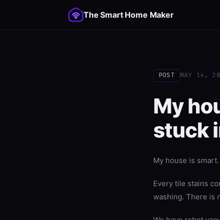
The Smart Home Maker
POST
MAY 14, 2
My hou
stuck 
My house is smart.
Every tile stains c
washing. There is 
We have robot vacu