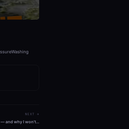
ssureWashing
NEXT →
 — and why I won't…