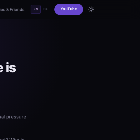
es & Friends
YouTube
EN
DE
 is
nual pressure
bot? Who is