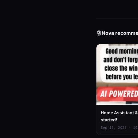
🤖
Nova recomm
Home Assistant &
started!
Sep 13, 2023 · 10