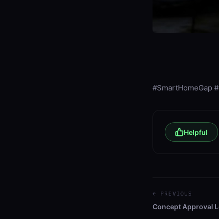
#SmartHomeGap #O
Helpful
← PREVIOUS
Concept Approval 