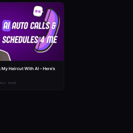
 My Haircut With AI – Here’s
min read