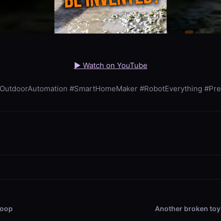
▶ Watch on YouTube
utdoorAutomation #SmartHomeMaker #RobotEverything #Pre
Loop
Another broken toy