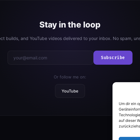
Stay in the loop
ject builds, and YouTube videos delivered to your inbox. No spam, un
Subscribe
Or follow me on:
YouTube
Um dir ein 
Geräteinfor
Technologie
auf dieser W
zurückziehs