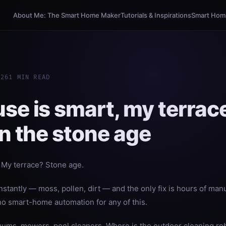
About Me: The Smart Home Maker
Tutorials & Inspirations
Smart Homi
026
1 MIN READ
se is smart, my terrace
in the stone age
 My terrace? Stone age.
onstantly — moss, pollen, dirt — and the only fix is hours of ma
no smart-home automation for any of this.
ums, mowers, pool cleaners. Where is the outdoor cleaning ro