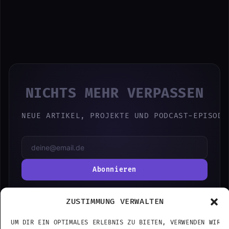
NICHTS MEHR VERPASSEN
NEUE ARTIKEL, PROJEKTE UND PODCAST-EPISODE
Abonnieren
ODER FOLGE MIR AUF:
ZUSTIMMUNG VERWALTEN
UM DIR EIN OPTIMALES ERLEBNIS ZU BIETEN, VERWENDEN WIR T
PODCAST
YOUTUBE