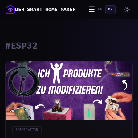
☰
DER SMART HOME MAKER
EN
DE
#ESP32
INSPIRATION