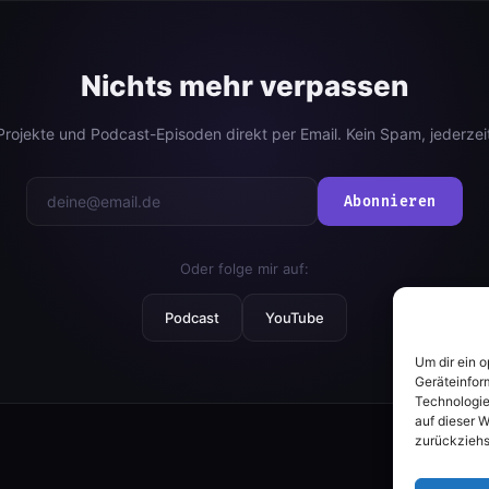
Nichts mehr verpassen
 Projekte und Podcast-Episoden direkt per Email. Kein Spam, jederzeit
Abonnieren
Oder folge mir auf:
Podcast
YouTube
Um dir ein 
Geräteinfor
Technologie
auf dieser W
zurückziehs