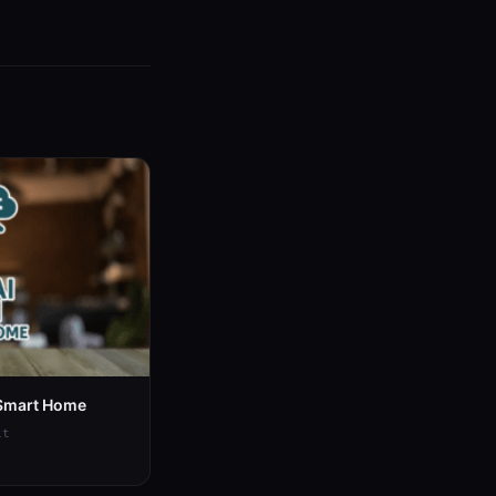
m Smart Home
it