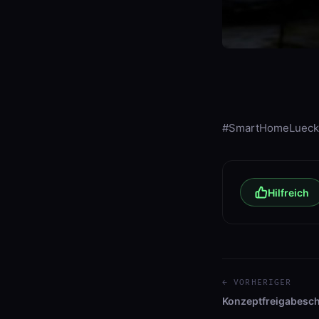
#SmartHomeLuecke
Hilfreich
← VORHERIGER
Konzeptfreigabesch