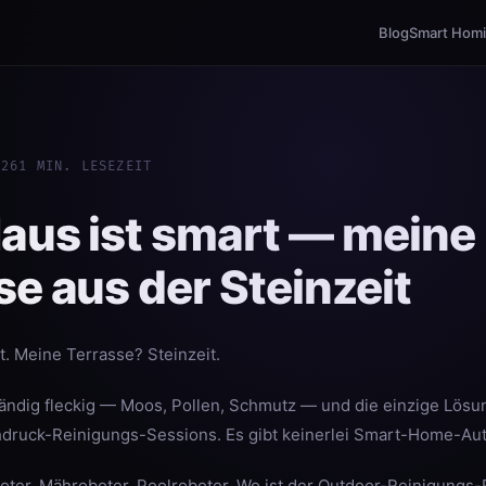
Blog
Smart Hom
026
1 MIN. LESEZEIT
aus ist smart — meine
se aus der Steinzeit
t. Meine Terrasse? Steinzeit.
tändig fleckig — Moos, Pollen, Schmutz — und die einzige Lösu
druck-Reinigungs-Sessions. Es gibt keinerlei Smart-Home-Aut
ter, Mähroboter, Poolroboter. Wo ist der Outdoor-Reinigungs