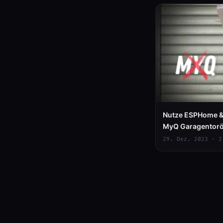
Nutze ESPHome &
MyQ Garagentoröf
MyQ Cloud)
29. Dez. 2023 · 2