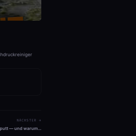
druckreiniger
NÄCHSTER →
kaputt — und warum…