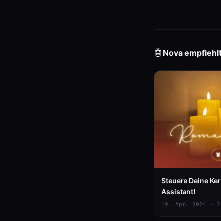
🤖
Nova empfiehl
Steuere Deine K
Assistant!
19. Apr. 2024 · 2