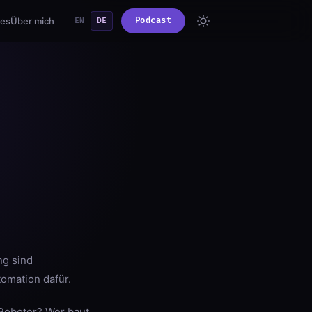
ies
Über mich
Podcast
EN
DE
ng sind
omation dafür.
-Roboter? Wer baut