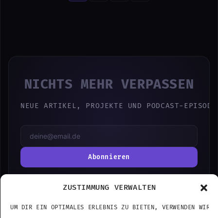
NICHTS MEHR VERPASSEN
NEUE ARTIKEL, PROJEKTE UND PODCAST-EPISODE
Abonnieren
ODER FOLGE MIR AUF:
ZUSTIMMUNG VERWALTEN
UM DIR EIN OPTIMALES ERLEBNIS ZU BIETEN, VERWENDEN WIR T
PODCAST
YOUTUBE