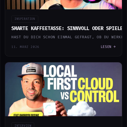
INSPIRATION
SMARTE KAFFEETASSE: SINNVOLL ODER SPIELER
HAST DU DICH SCHON EINMAL GEFRAGT, OB DU WIRKLI
LESEN →
11. MÄRZ 2026
INTERVIEW